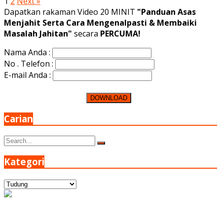
Posts
1
2
Next »
Dapatkan rakaman Video 20 MINIT
"Panduan Asas
pagination
Menjahit Serta Cara Mengenalpasti & Membaiki
Masalah Jahitan"
secara
PERCUMA!
Nama Anda :
No . Telefon :
E-mail Anda :
Carian
Search
Search
for:
Kategori
Kategori