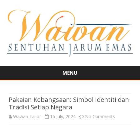
MENU
Skip
to
content
Pakaian Kebangsaan: Simbol Identiti dan
Tradisi Setiap Negara
on
Wawan Tailor
16 July, 2024
No Comments
Pakaian
Kebangsaan