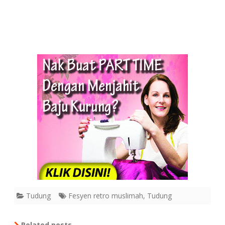
Tudung
Fesyen retro muslimah
,
Tudung
Related posts