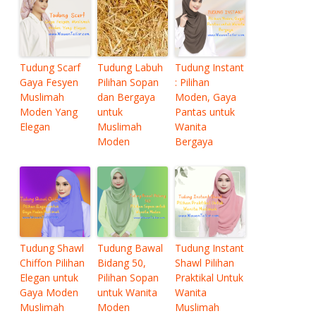
Tudung Scarf
Tudung Labuh
Tudung Instant
Gaya Fesyen
Pilihan Sopan
: Pilihan
Muslimah
dan Bergaya
Moden, Gaya
Moden Yang
untuk
Pantas untuk
Elegan
Muslimah
Wanita
Moden
Bergaya
Tudung Shawl
Tudung Bawal
Tudung Instant
Chiffon Pilihan
Bidang 50,
Shawl Pilihan
Elegan untuk
Pilihan Sopan
Praktikal Untuk
Gaya Moden
untuk Wanita
Wanita
Muslimah
Moden
Muslimah