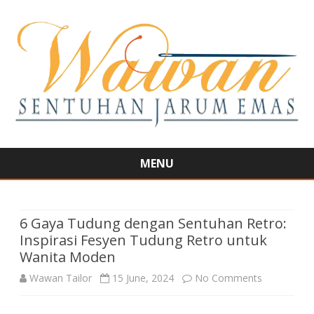
MENU
Skip
to
content
6 Gaya Tudung dengan Sentuhan Retro:
Inspirasi Fesyen Tudung Retro untuk
Wanita Moden
on
Wawan Tailor
15 June, 2024
No Comments
6