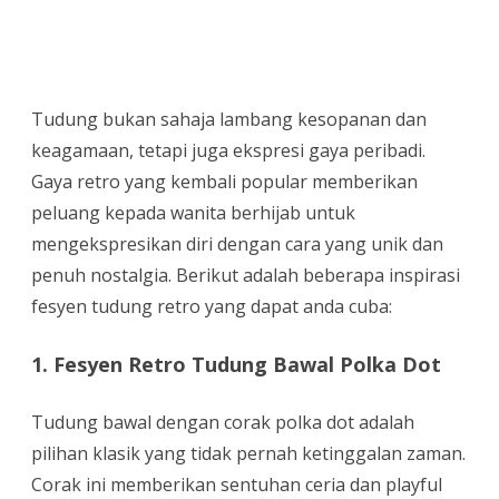
Gaya
Tudung
dengan
Tudung bukan sahaja lambang kesopanan dan
Sentuhan
keagamaan, tetapi juga ekspresi gaya peribadi.
Retro:
Gaya retro yang kembali popular memberikan
peluang kepada wanita berhijab untuk
Inspirasi
mengekspresikan diri dengan cara yang unik dan
Fesyen
penuh nostalgia. Berikut adalah beberapa inspirasi
Tudung
fesyen tudung retro yang dapat anda cuba:
Retro
1. Fesyen Retro Tudung Bawal Polka Dot
untuk
Wanita
Tudung bawal dengan corak polka dot adalah
Moden
pilihan klasik yang tidak pernah ketinggalan zaman.
Corak ini memberikan sentuhan ceria dan playful