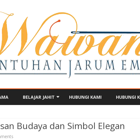
Skip
to
AMA
BELAJAR JAHIT
HUBUNGI KAMI
HUBUNGI 
content
BAJU KURUNG
isan Budaya dan Simbol Elegan
on
ments