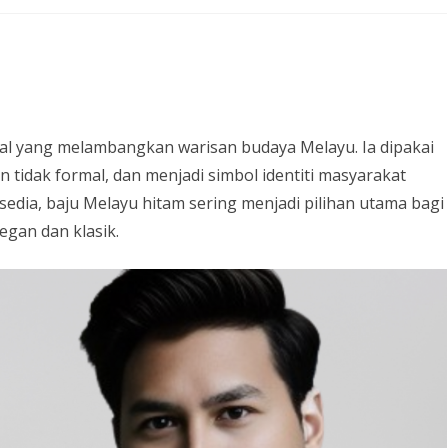
Baju
Melayu
Hitam:
Warisan
al yang melambangkan warisan budaya Melayu. Ia dipakai
Budaya
 tidak formal, dan menjadi simbol identiti masyarakat
dan
sedia, baju Melayu hitam sering menjadi pilihan utama bagi
gan dan klasik.
Simbol
Elegan