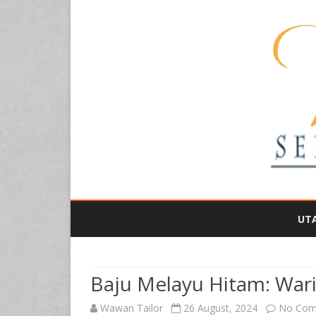
UT
Baju Melayu Hitam: War
Wawan Tailor
26 August, 2024
No Com