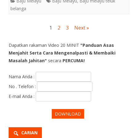
Baju Melayu
Baju Melayu
,
Baju melayu teluk
belanga
Posts
1
2
3
Next »
pagination
Dapatkan rakaman Video 20 MINIT
"Panduan Asas
Menjahit Serta Cara Mengenalpasti & Membaiki
Masalah Jahitan"
secara
PERCUMA!
Nama Anda :
No . Telefon :
E-mail Anda :
CARIAN