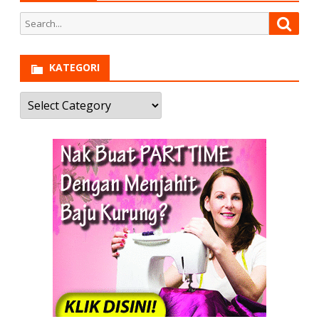
Search
Searc
for:
KATEGORI
Kategori