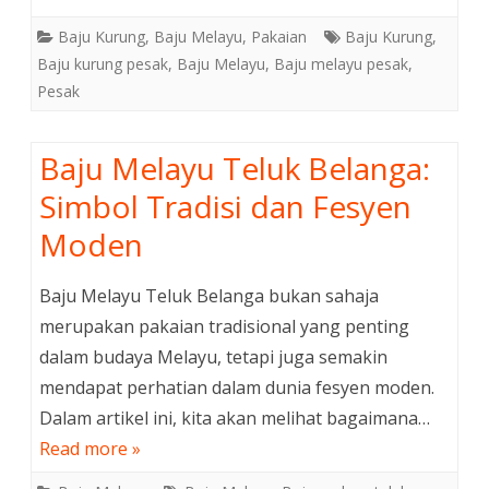
Baju Kurung
,
Baju Melayu
,
Pakaian
Baju Kurung
,
Baju kurung pesak
,
Baju Melayu
,
Baju melayu pesak
,
Pesak
Baju Melayu Teluk Belanga:
Simbol Tradisi dan Fesyen
Moden
Baju Melayu Teluk Belanga bukan sahaja
merupakan pakaian tradisional yang penting
dalam budaya Melayu, tetapi juga semakin
mendapat perhatian dalam dunia fesyen moden.
Dalam artikel ini, kita akan melihat bagaimana…
Read more »