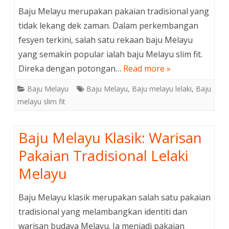
Baju Melayu merupakan pakaian tradisional yang
tidak lekang dek zaman. Dalam perkembangan
fesyen terkini, salah satu rekaan baju Melayu
yang semakin popular ialah baju Melayu slim fit.
Direka dengan potongan…
Read more »
Baju Melayu
Baju Melayu
,
Baju melayu lelaki
,
Baju
melayu slim fit
Baju Melayu Klasik: Warisan
Pakaian Tradisional Lelaki
Melayu
Baju Melayu klasik merupakan salah satu pakaian
tradisional yang melambangkan identiti dan
warisan budaya Melayu. Ia menjadi pakaian