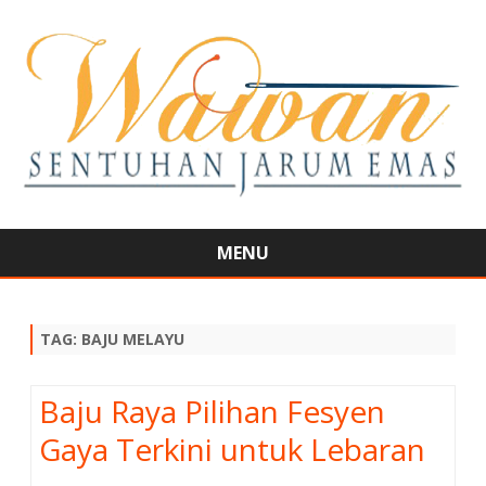
MENU
Skip
to
content
TAG:
BAJU MELAYU
Baju Raya Pilihan Fesyen
Gaya Terkini untuk Lebaran