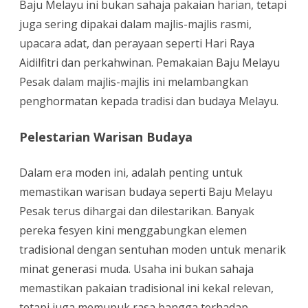
Baju Melayu ini bukan sahaja pakaian harian, tetapi
juga sering dipakai dalam majlis-majlis rasmi,
upacara adat, dan perayaan seperti Hari Raya
Aidilfitri dan perkahwinan. Pemakaian Baju Melayu
Pesak dalam majlis-majlis ini melambangkan
penghormatan kepada tradisi dan budaya Melayu.
Pelestarian Warisan Budaya
Dalam era moden ini, adalah penting untuk
memastikan warisan budaya seperti Baju Melayu
Pesak terus dihargai dan dilestarikan. Banyak
pereka fesyen kini menggabungkan elemen
tradisional dengan sentuhan moden untuk menarik
minat generasi muda. Usaha ini bukan sahaja
memastikan pakaian tradisional ini kekal relevan,
tetapi juga memupuk rasa bangga terhadap