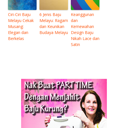
Ciri-Ciri Baju
6 Jenis Baju
Keanggunan
Melayu Cekak
Melayu: Ragam
dan
Musang:
dan Keunikan
Kemewahan
Elegan dan
Budaya Melayu
Design Baju
Berkelas
Nikah Lace dan
Satin