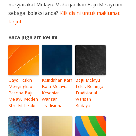
masyarakat Melayu. Mahu jadikan Baju Melayu ini
sebagai koleksi anda?
Klik disini untuk maklumat
lanjut
Baca juga artikel ini
Gaya Terkini:
Keindahan Kain
Baju Melayu
Menyingkap
Baju Melayu:
Teluk Belanga
Pesona Baju
Kesenian
Tradisional
Melayu Moden
Warisan
Warisan
Slim Fit Lelaki
Tradisional
Budaya