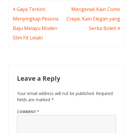
Post
Gaya Terkini:
Mengenali Kain Como
navigation
Menyingkap Pesona
Crepe: Kain Elegan yang
Baju Melayu Moden
Serba Boleh
Slim Fit Lelaki
Leave a Reply
Your email address will not be published.
Required
fields are marked
*
COMMENT
*