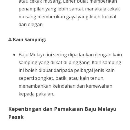
atau cekak musang. Leher bulat memberikan
penampilan yang lebih santai, manakala cekak
musang memberikan gaya yang lebih formal
dan elegan.
4. Kain Samping:
Baju Melayu ini sering dipadankan dengan kain
samping yang diikat di pinggang. Kain samping
ini boleh dibuat daripada pelbagai jenis kain
seperti songket, batik, atau kain tenun,
menambahkan keindahan dan kemewahan
kepada pakaian.
Kepentingan dan Pemakaian Baju Melayu
Pesak