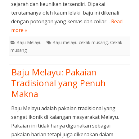
sejarah dan keunikan tersendiri. Dipakai
terutamanya oleh kaum lelaki, baju ini dikenali
dengan potongan yang kemas dan collar…
Read
more »
Baju Melayu
Baju melayu cekak musang
,
Cekak
musang
Baju Melayu: Pakaian
Tradisional yang Penuh
Makna
Baju Melayu adalah pakaian tradisional yang
sangat ikonik di kalangan masyarakat Melayu.
Pakaian ini tidak hanya digunakan sebagai
pakaian harian tetapi juga dikenakan dalam