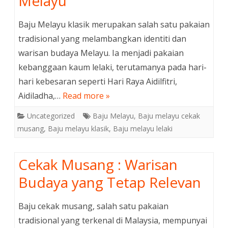
Melayu
Baju Melayu klasik merupakan salah satu pakaian
tradisional yang melambangkan identiti dan
warisan budaya Melayu. Ia menjadi pakaian
kebanggaan kaum lelaki, terutamanya pada hari-
hari kebesaran seperti Hari Raya Aidilfitri,
Aidiladha,…
Read more »
Uncategorized
Baju Melayu
,
Baju melayu cekak
musang
,
Baju melayu klasik
,
Baju melayu lelaki
Cekak Musang : Warisan
Budaya yang Tetap Relevan
Baju cekak musang, salah satu pakaian
tradisional yang terkenal di Malaysia, mempunyai