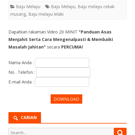
Baju Melayu
Baju Melayu
,
Baju melayu cekak
musang
,
Baju melayu lelaki
Dapatkan rakaman Video 20 MINIT
"Panduan Asas
Menjahit Serta Cara Mengenalpasti & Membaiki
Masalah Jahitan"
secara
PERCUMA!
Nama Anda :
No . Telefon :
E-mail Anda :
CARIAN
Search
Searc